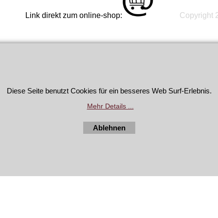
ekt zum online-shop:
Copyright 2
WebShop erstellt mit
ShopFactory Shop
Diese Seite benutzt Cookies für ein besseres Web Surf-Erlebnis.
Software.
Mehr Details ...
Ablehnen