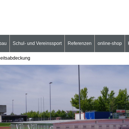
bau
Schul- und Vereinssport
Referenzen
online-shop
heitsabdeckung