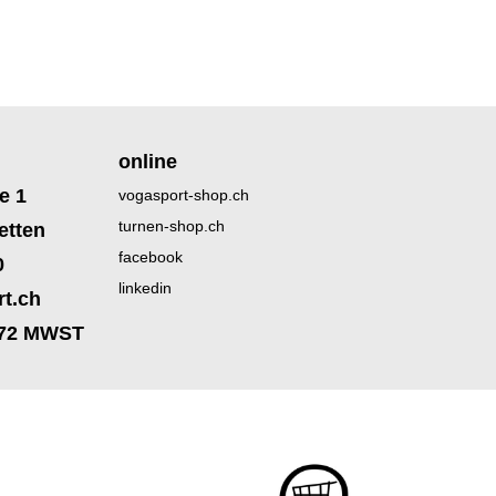
online
e 1
vogasport-shop.ch
turnen-shop.ch
etten
facebook
0
linkedin
t.ch
172 MWST