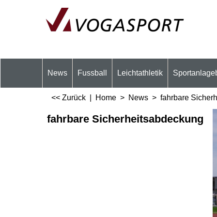
News
Fussball
Leichtathletik
Sportanlage
<< Zurück
|
Home
>
News
>
fahrbare Sicher
fahrbare Sicherheitsabdeckung