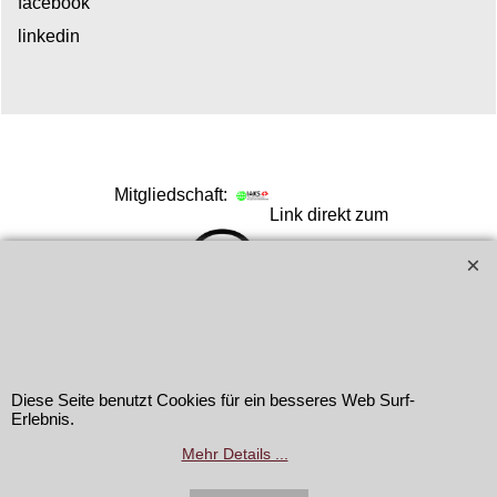
facebook
linkedin
Mitgliedschaft:
Link direkt zum
online-shop:
Copyright
2026 Vogasport AG. All rights reserved.
Diese Seite benutzt Cookies für ein besseres Web Surf-
Erlebnis.
Mehr Details ...
WebShop erstellt mit
ShopFactory Shop